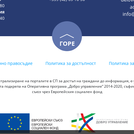
 80
a
ия
info@
 40
ГОРЕ
нно правосъдие
Политика за достъпност
Политика з
трализиране на порталите в СП за достъп на граждани до информация, е-у
а подкрепа на Оперативна програма „Добро управление“ 2014-2020, съф
съюз чрез Европейския социален фонд