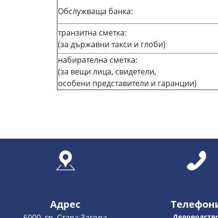
Обслужваща банка:
транзитна сметка:
(за държавни такси и глоби)
набирателна сметка:
(за вещи лица, свидетели,
особени представители и гаранции)
Адрес
Телефон
6000, гр. Стара Загора
Деловодств