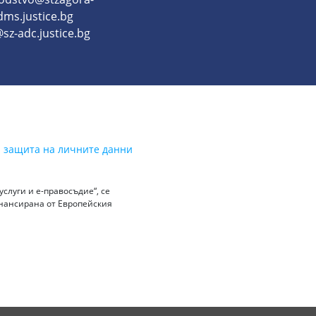
dms.justice.bg
sz-adc.justice.bg
а защита на личните данни
слуги и е-правосъдие“, се
инансирана от Европейския