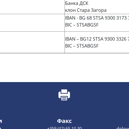
Банка ДСК
клон Стара Загора
IBAN -
BG 68 STSA 9300 3173 
BIC
–
STSABGSF
IBAN
–
BG12 STSA 9300 3326 
BIC
–
STSABGSF
и
Факс
о
+359 (42) 65 10 30
delov