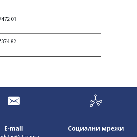
7472 01
7374 82
E-mail
Социални мрежи
odstvo@stzagora-