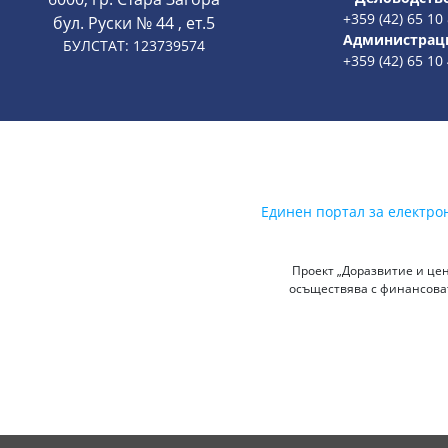
+359 (42) 65 10
бул. Руски № 44 , ет.5
Администрац
БУЛСТАТ: 123739574
+359 (42) 65 10
Единен портал за електро
Проект „Доразвитие и цен
осъществява с финансоват