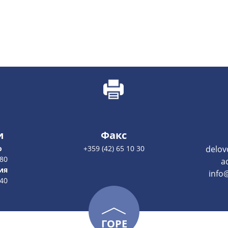
и
Факс
о
+359 (42) 65 10 30
delov
 80
a
ия
info@
 40
ГОРЕ