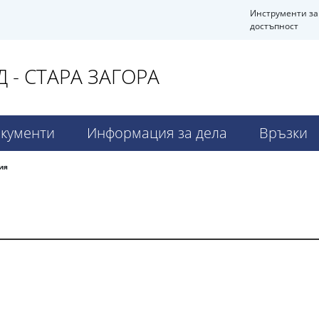
Инструменти за
достъпност
- СТАРА ЗАГОРА
кументи
Информация за дела
Връзки
ия