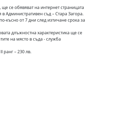
 ще се обявяват на интернет страницата
я в Административен съд – Стара Загора.
о-късно от 7 дни след изтичане срока за
иповата длъжностна характеристика ще се
ите на място в съда - служба
 ранг – 230 лв.