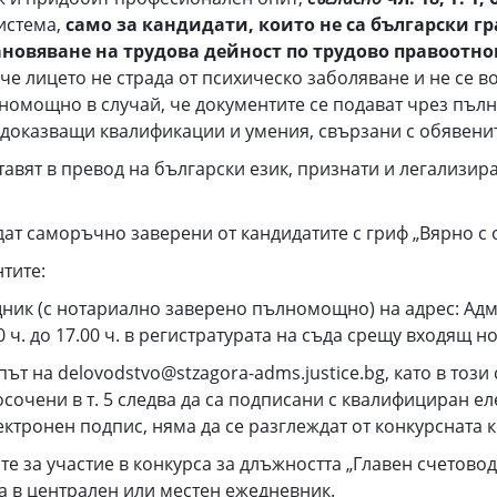
система,
само за кандидати, които не са български г
ановяване на трудова дейност по трудово правоотно
че лицето не страда от психическо заболяване и не се во
номощно в случай, че документите се подават чрез пълн
, доказващи квалификации и умения, свързани с обявени
тавят в превод на български език, признати и легализ
ат саморъчно заверени от кандидатите с гриф „Вярно с 
тите:
ник (с нотариално заверено пълномощно) на адрес: Адми
00 ч. до 17.00 ч. в регистратурата на съда срещу входящ н
път на delovodstvo@stzagora-adms.justice.bg, като в тоз
очени в т. 5 следва да са подписани с квалифициран е
ктронен подпис, няма да се разглеждат от конкурсната 
те за участие в конкурса за длъжността „Главен счетовод
а в централен или местен ежедневник.