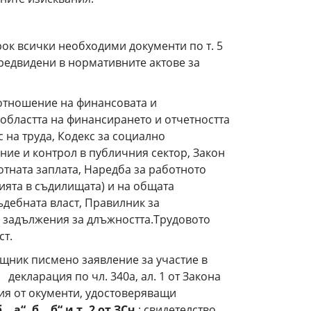
рок всички необходими документи по т. 5
редвидени в нормативните актове за
 отношение на финансовата и
областта на финансирането и отчетността
 на труда, Кодекс за социално
ние и контрол в публичния сектор, Закон
отната заплата, Наредба за работното
ията в съдилищата) и на общата
ъдебната власт, Правилник за
е задължения за длъжността.Трудовото
ст.
щник писмено заявление за участие в
 декларация по чл. 340а, ал. 1 от Закона
пия от окументи, удостоверяващи
б. „а“, б. „б“ и т. 2 от ЗСч
,; свидетелство