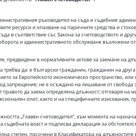
инистративния ръководител на съда и съдебния админи
ите ресурси и опазване на паричните средства и стоко
ъда в съответствие със Закона за счетоводството и дру
ооборота и административното обслужване възложени о
, предвидени в нормативните актове за заемане на длъ
та трябва да: е български гражданин, гражданин на друг
нието за Европейското икономическо пространство, или
од запрещение; не е осъждано на лишаване от свобода
от правото да заема определена длъжност; отговаря на 
сионален опит, както и на специфичните изисквания, п
ъжността „Главен счетоводител“, към момента на назнача
 за съдебната власт и подписва декларация за обстоятелс
елна степен, посочени в Класификатора на длъжностите