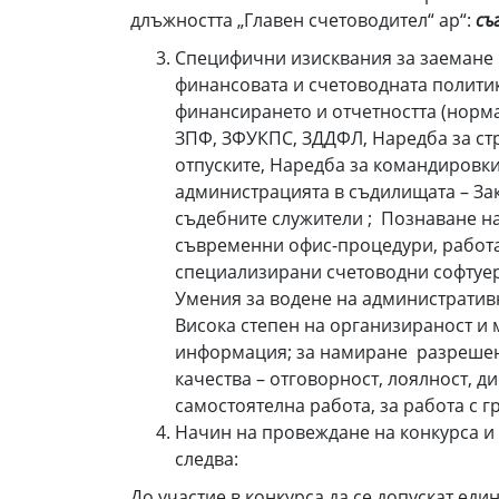
длъжността „Главен счетоводител“ ар“:
съ
Специфични изисквания за заемане 
финансовата и счетоводната полити
финансирането и отчетността (норма
ЗПФ, ЗФУКПС, ЗДДФЛ, Наредба за стр
отпуските, Наредба за командировкит
администрацията в съдилищата – Зак
съдебните служители ; Познаване н
съвременни офис-процедури, работа с
специализирани счетоводни софтуер
Умения за водене на административ
Висока степен на организираност и 
информация; за намиране разрешени
качества – отговорност, лоялност, 
самостоятелна работа, за работа с г
Начин на провеждане на конкурса и 
следва:
До участие в конкурса да се допускат ед