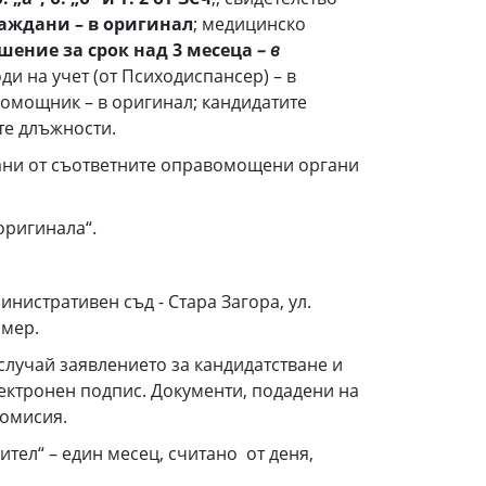
раждани – в оригинал
; медицинско
шение за срок над 3 месеца
– в
ди на учет (от Психодиспансер) – в
омощник – в оригинал; кандидатите
те длъжности.
ирани от съответните оправомощени органи
оригинала“.
нистративен съд - Стара Загора, ул.
омер.
и случай заявлението за кандидатстване и
лектронен подпис. Документи, подадени на
комисия.
ител“ – един месец, считано от деня,