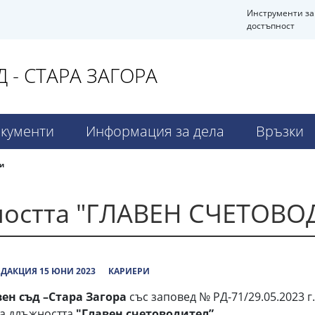
Инструменти за
достъпност
- СТАРА ЗАГОРА
кументи
Информация за дела
Връзки
и
ността "ГЛАВЕН СЧЕТОВО
ДАКЦИЯ 15 ЮНИ 2023
КАРИЕРИ
н съд –Стара Загора
със заповед № РД-71/29.05.2023 г
за длъжността
"Главен счетоводител” .