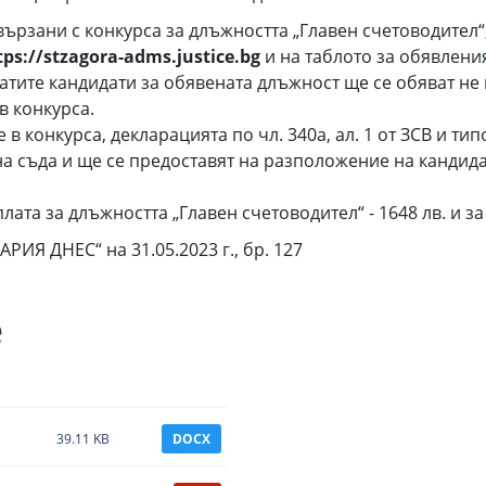
рзани с конкурса за длъжността „Главен счетоводител“,
tps://stzagora-adms.justice.bg
и на таблото за обявлени
тите кандидати за обявената длъжност ще се обяват не п
в конкурса.
 в конкурса, декларацията по чл. 340а, ал. 1 от ЗСВ и т
а съда и ще се предоставят на разположение на кандидат
а за длъжността „Главен счетоводител“ - 1648 лв. и за ІІ
РИЯ ДНЕС“ на 31.05.2023 г., бр. 127
е
39.11 KB
DOCX