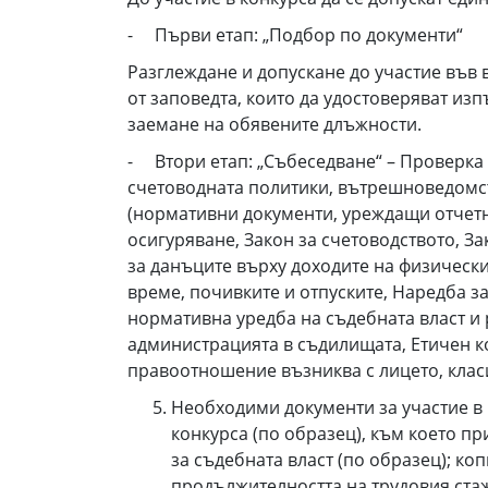
- Първи етап: „Подбор по документи“
Разглеждане и допускане до участие във в
от заповедта, които да удостоверяват и
заемане на обявените длъжности.
- Втори етап: „Събеседване“ – Проверка
счетоводната политики, вътрешноведомст
(нормативни документи, уреждащи отчетно
осигуряване, Закон за счетоводството, З
за данъците върху доходите на физически
време, почивките и отпуските, Наредба з
нормативна уредба на съдебната власт и 
администрацията в съдилищата, Етичен к
правоотношение възниква с лицето, класи
Необходими документи за участие в
конкурса (по образец), към което пр
за съдебната власт (по образец); к
продължителността на трудовия ста