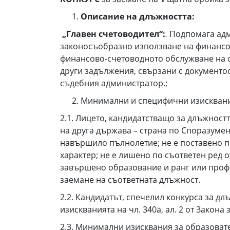
Описание на длъжността:
„Главен счетоводител“:
.
Подпомага адм
законосъобразно използване на финансов
финансово-счетоводното обслужване на с
други задължения, свързани с документ
съдебния администратор.;
Минимални и специфични изисквания
2.1. Лицето, кандидатстващо за длъжност
на друга държава – страна по Споразуме
навършило пълнолетие; не е поставено п
характер; не е лишено по съответен ред 
завършено образование и ранг или профе
заемане на съответната длъжност.
2.2. Кандидатът, спечелил конкурса за дл
изискванията на чл. 340а, ал. 2 от Закона
2.3. Минимални изисквания за образоват