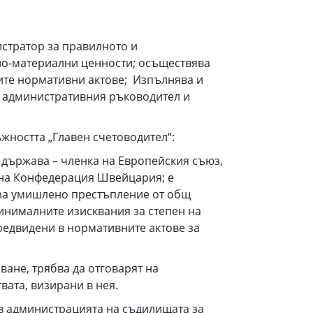
стратор за правилното и
во-материални ценности; осъществява
гите нормативни актове; Изпълнява и
т административния ръководител и
жността „Главен счетоводител“:
а държава – членка на Европейския съюз,
 на Конфедерация Швейцария; е
 за умишлено престъпление от общ
минималните изисквания за степен на
редвидени в нормативните актове за
ване, трябва да отговарят на
твата, визирани в нея.
 в администрацията на съдилищата за