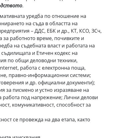
оводството
.
мативната уредба по отношение на
нирането на съда в областта на
дприятия – ДДС, ЕБК и др., КТ, КСО, ЗСч,
а за работното време, почивките и
редба на съдебната власт и работата на
 съдилищата и Етичен кодекс на
ния по общи деловодни техники,
nternet, работа с електронна поща,
ане, правно-информационни системи;
оверения и др. официални документи);
ия за писмено и устно изразяване на
а работа под напрежение; Лични делови
ност, комуникативност, способност за
ост се провежда на два етапа, както
ените изисквания.