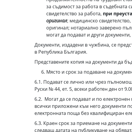
за съдимост за работа в съдебната 
свидетелство за работа,
при преуст
оригинал
; медицинско свидетелство, 
оригинал; нотариално заверено пъл
могат да подават и други документи
Документи, издадени в чужбина, се предс
в Република България.
Представените копия на документи да бъд
Място и срок за подаване на докумен
6.1. Подават се лично или чрез пълномощ
Руски № 44, ет. 5, всеки работен ден от 9.
6.2. Могат да се подават и по електронен 
всички приложени към него документи пос
електронната поща без квалифициран еле
6.3. Краен срок за приемане на документи
следващ датата на публикуване на обяват