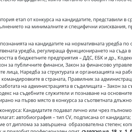
тория етап от конкурса на кандидатите, представили в с
зпълнението на минималните и специфични изисквания, п
 познанията на кандидатите на нормативната уредба по
вената уредба, регулираща функционирането на съда в 
стта в бюджетните предприятия – ДДС, ЕБК и др., Кодекс
акон за публичните финанси, Закон за финансово управле
те лица, Наредба за структурата и организацията на раб
а командировките в страната, Правилник за администрац
работата на администрацията в съдилищата – Закон за с
одекс на съдебните служители и познаване на основнит
рано на първо място в конкурса за съответната длъжно
 конкурса: Кандидатите подават лично или чрез пълномо
илагат: автобиография – тип СV, подписана от кандидата;
опие от диплома за завършена образователна степен; ко
ж и придобит професионален опит,
съгласно
чл. 18, т. 1, 