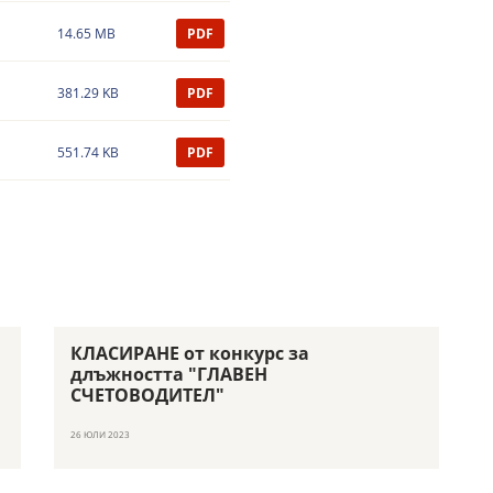
14.65 MB
PDF
381.29 KB
PDF
551.74 KB
PDF
КЛАСИРАНЕ от конкурс за
длъжността "ГЛАВЕН
СЧЕТОВОДИТЕЛ"
26 ЮЛИ 2023