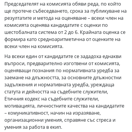
Председателят на комисията обяви реда, по който
ще протече събеседването, срока за публикуване на
резултатите и метода на оценяване – всеки член на
комисията оценява кандидатите с оценки по
шестобалната система от 2 до 6. Крайната оценка се
формира като средноаритметична от оценките на
всеки член на комисията.
На всеки един от кандидатите се зададоха еднакви
въпроси, предварително изготвени от комисията,
оценяващи познания по нормативната уредба за
заемане на длъжността, за основните длъжностни
задължения и нормативната уредба, уреждаща
статута и дейността на съдебните служители,
Етичния кодекс на съдебните служители,
мотивацията, личностните качества на кандидатите
– комуникативност, начин на изразяване,
организационни умения, справяне със стреса и
умения за работа в екип.