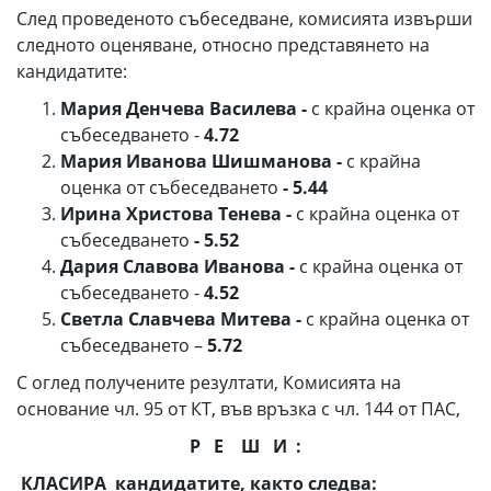
След проведеното събеседване, комисията извърши
следното оценяване, относно представянето на
кандидатите:
Мария Денчева Василева -
с крайна оценка от
събеседването -
4.72
Мария Иванова Шишманова -
с крайна
оценка от събеседването
- 5.44
Ирина Христова Тенева -
с крайна оценка от
събеседването
- 5.5
2
Дария Славова Иванова -
с крайна оценка от
събеседването -
4.52
Светла Славчева Митева -
с крайна оценка от
събеседването –
5.72
С оглед получените резултати, Комисията на
основание чл. 95 от КТ, във връзка с чл. 144 от ПАС,
Р Е Ш И :
КЛАСИРА кандидатите, както следва: