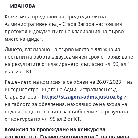
ИВАНОВА
Комисията представи на Председателя на
Административен съд – Стара Загора настоящия
протокол и документите на класирания на първо
място кандидат.
Лицето, класирано на първо място е длъжно да
постъпи на работа в двуседмичен срок от обявяване
на резултатите от класирането, съгласно чл. 96, ал.1
и ал.2 от КТ.
Решението на комисията се обяви на 26.07.2023 г. на
интернет страницата на Административен съд -
Стара Загора -
https://stzagora-adms.justice.bg
и
на таблото за обявления, находящо се на входа на
съда и същото се счита за съобщение за резултата
от конкурса по чл. 95 ал.2 от КТ.
Комисия по провеждане на конкурс за
длъжността „Главен счетоводител", назначена